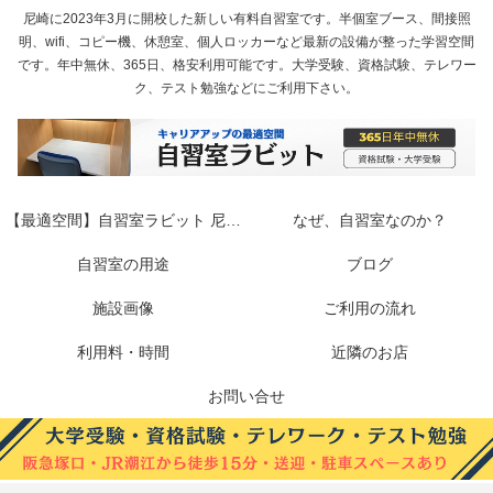
尼崎に2023年3月に開校した新しい有料自習室です。半個室ブース、間接照
明、wifi、コピー機、休憩室、個人ロッカーなど最新の設備が整った学習空間
です。年中無休、365日、格安利用可能です。大学受験、資格試験、テレワー
ク、テスト勉強などにご利用下さい。
【最適空間】自習室ラビット 尼崎
なぜ、自習室なのか？
2023年新設の最新設備 大学受験 資
自習室の用途
ブログ
施設画像
格試験
ご利用の流れ
利用料・時間
近隣のお店
お問い合せ